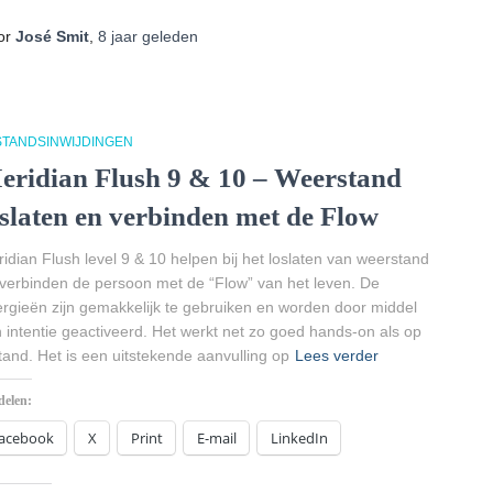
laden...
or
José Smit
,
8 jaar
geleden
STANDSINWIJDINGEN
eridian Flush 9 & 10 – Weerstand
oslaten en verbinden met de Flow
idian Flush level 9 & 10 helpen bij het loslaten van weerstand
verbinden de persoon met de “Flow” van het leven. De
rgieën zijn gemakkelijk te gebruiken en worden door middel
 intentie geactiveerd. Het werkt net zo goed hands-on als op
tand. Het is een uitstekende aanvulling op
Lees verder
delen:
acebook
X
Print
E-mail
LinkedIn