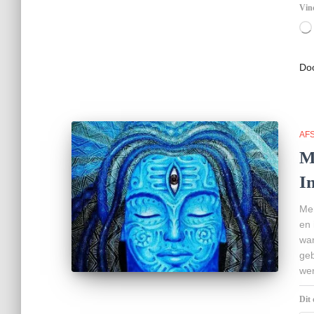
Vind
Do
AF
M
In
Mer
en 
war
geb
wer
Dit 