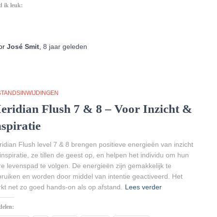
 ik leuk:
Aan
het
laden...
or
José Smit
,
8 jaar
geleden
STANDSINWIJDINGEN
eridian Flush 7 & 8 – Voor Inzicht &
spiratie
idian Flush level 7 & 8 brengen positieve energieën van inzicht
inspiratie, ze tillen de geest op, en helpen het individu om hun
e levenspad te volgen. De energieën zijn gemakkelijk te
ruiken en worden door middel van intentie geactiveerd. Het
kt net zo goed hands-on als op afstand.
Lees verder
delen: