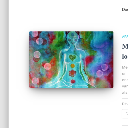
Do
AF
M
l
Mer
en 
ene
van
afs
Dit 
F