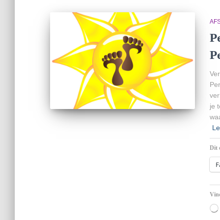
AF
P
P
Ver
Per
ver
je 
waa
Le
Dit 
F
Vind