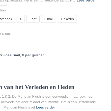
als op afstand. Het is een uitstekende aanvulling
Lees verder
delen:
acebook
X
Print
E-mail
LinkedIn
 ik leuk:
Aan
het
laden...
or
José Smit
,
8 jaar
geleden
n van het Verleden en Heden
 1 & 2. De Meridian Flush is een eenvoudig, maar ook heel
 activeert het door middel van intentie. Het is een uitstekende
. Meridian Flush level
Lees verder