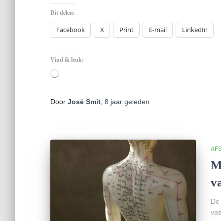
Dit delen:
Facebook
X
Print
E-mail
LinkedIn
Vind ik leuk:
Aan
het
laden...
Door
José Smit
,
8 jaar
geleden
AF
M
v
De 
vas