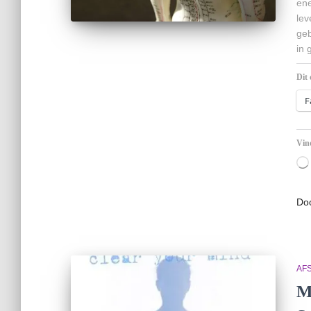
ene
lev
geb
in 
Dit 
F
Vind
Do
AF
M