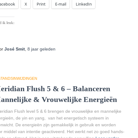
acebook
X
Print
E-mail
LinkedIn
 ik leuk:
Aan
het
laden...
or
José Smit
,
8 jaar
geleden
STANDSINWIJDINGEN
eridian Flush 5 & 6 – Balanceren
annelijke & Vrouwelijke Energieën
idian Flush level 5 & 6 brengen de vrouwelijke en mannelijke
rgieën, de yin en yang, van het energetisch systeem in
nwicht. De energieën zijn gemakkelijk in gebruik en worden
r middel van intentie geactiveerd. Het werkt net zo goed hands-