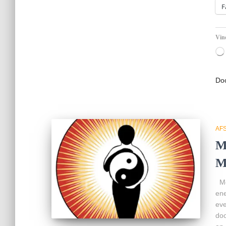
F
Vind
Do
AF
M
M
Mer
ene
eve
doo