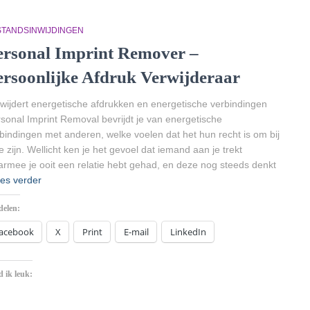
STANDSINWIJDINGEN
ersonal Imprint Remover –
ersoonlijke Afdruk Verwijderaar
wijdert energetische afdrukken en energetische verbindingen
sonal Imprint Removal bevrijdt je van energetische
bindingen met anderen, welke voelen dat het hun recht is om bij
te zijn. Wellicht ken je het gevoel dat iemand aan je trekt
rmee je ooit een relatie hebt gehad, en deze nog steeds denkt
es verder
delen:
acebook
X
Print
E-mail
LinkedIn
 ik leuk:
Aan
het