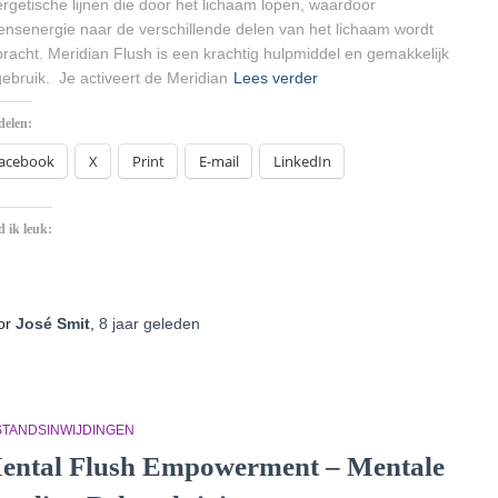
rgetische lijnen die door het lichaam lopen, waardoor
ensenergie naar de verschillende delen van het lichaam wordt
racht. Meridian Flush is een krachtig hulpmiddel en gemakkelijk
gebruik. Je activeert de Meridian
Lees verder
delen:
acebook
X
Print
E-mail
LinkedIn
 ik leuk:
Aan
het
laden...
or
José Smit
,
8 jaar
geleden
STANDSINWIJDINGEN
ental Flush Empowerment – Mentale