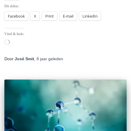
Dit delen:
Facebook
X
Print
E-mail
LinkedIn
Vind ik leuk:
Aan
het
laden...
Door
José Smit
,
8 jaar
geleden