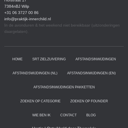
Hofstraat 17
7384nBJ Wilp
+31 06 3727 00 86
info@praktijk-innerchild.nl
In de avonduren & het weekend niet bereikbaar (uitzonderingen
daargelaten).
HOME
SRT ZIELZUIVERING
AFSTANDSINWIJDINGEN
AFSTANDSWIJDINGEN (NL)
AFSTANDSINWIJDINGEN (EN)
AFSTANDSINWIJDINGEN PAKKETTEN
ZOEKEN OP CATEGORIE
ZOEKEN OP FOUNDER
WIE BEN IK
CONTACT
BLOG