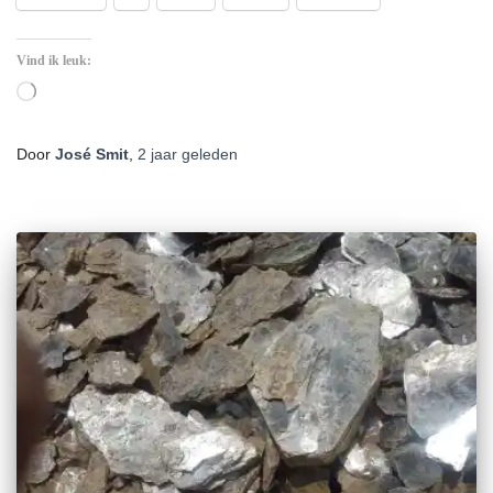
Vind ik leuk:
Aan
het
laden...
Door
José Smit
,
2 jaar
geleden