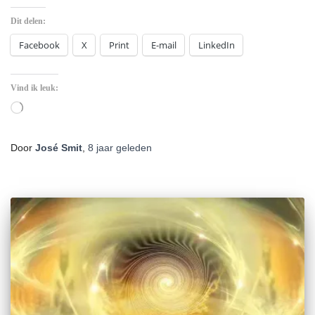
Dit delen:
Facebook
X
Print
E-mail
LinkedIn
Vind ik leuk:
Aan
het
laden...
Door
José Smit
,
8 jaar
geleden