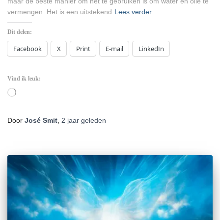
maar de beste manier om het te gebruiken is om water en olie te
vermengen. Het is een uitstekend
Lees verder
Dit delen:
Facebook
X
Print
E-mail
LinkedIn
Vind ik leuk:
Aan
het
laden...
Door
José Smit
,
2 jaar
geleden