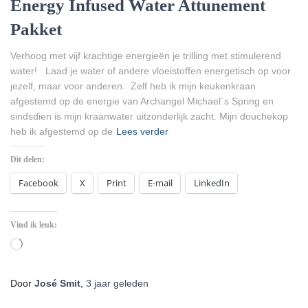
Energy Infused Water Attunement
Pakket
Verhoog met vijf krachtige energieën je trilling met stimulerend
water! Laad je water of andere vloeistoffen energetisch op voor
jezelf, maar voor anderen. Zelf heb ik mijn keukenkraan
afgestemd op de energie van Archangel Michael´s Spring en
sindsdien is mijn kraanwater uitzonderlijk zacht. Mijn douchekop
heb ik afgestemd op de
Lees verder
Dit delen:
Facebook
X
Print
E-mail
LinkedIn
Vind ik leuk:
Aan
het
laden...
Door
José Smit
,
3 jaar
geleden