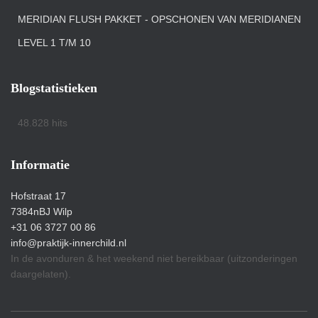
MERIDIAN FLUSH PAKKET - OPSCHONEN VAN MERIDIANEN
LEVEL 1 T/M 10
Blogstatistieken
48.828 hits
Informatie
Hofstraat 17
7384nBJ Wilp
+31 06 3727 00 86
info@praktijk-innerchild.nl
In de avonduren & het weekend niet bereikbaar (uitzonderingen
daargelaten).