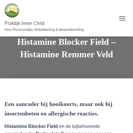
T
Praktijk Inner Child
O
Voor Persoonlijke Ontwikkeling & Bewustwording
G
Histamine Blocker Field –
G
L
E
Histamine Remmer Veld
N
A
V
I
G
A
T
I
E
Een aanrader bij hooikoorts, maar ook bij
insectenbeten en allergische reacties.
Histamine Blocker Field
en de bijbehorende