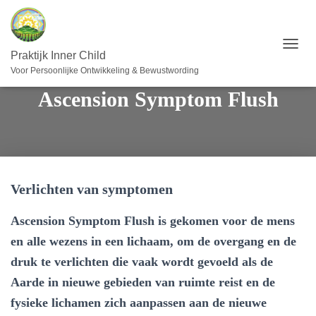
T
Praktijk Inner Child
O
Voor Persoonlijke Ontwikkeling & Bewustwording
G
Ascension Symptom Flush
G
L
E
N
A
V
I
Verlichten van symptomen
G
A
T
Ascension Symptom Flush is gekomen voor de mens
I
en alle wezens in een lichaam, om de overgang en de
E
druk te verlichten die vaak wordt gevoeld als de
Aarde in nieuwe gebieden van ruimte reist en de
fysieke lichamen zich aanpassen aan de nieuwe